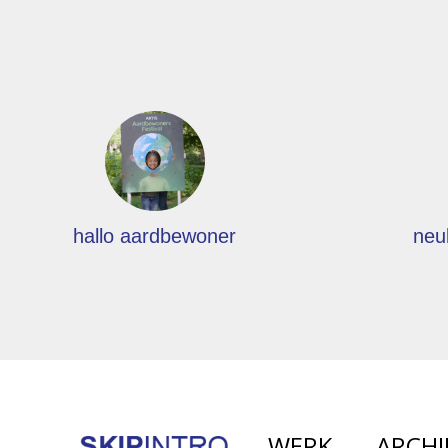
hallo aardbewoner
neu
WERK
ARCHI