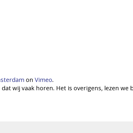
msterdam
on
Vimeo
.
l dat wij vaak horen. Het is overigens, lezen we b