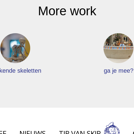
More work
kende skeletten
ga je mee?
EF
NIEUWS
TIP VAN SKIP