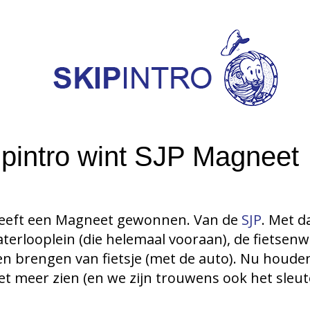
kipintro wint SJP Magneet
o heeft een Magneet gewonnen. Van de
SJP
. Met d
erlooplein (die helemaal vooraan), de fietsenw
 en brengen van fietsje (met de auto). Nu houd
et meer zien (en we zijn trouwens ook het sleutel