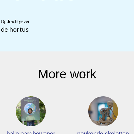
Opdrachtgever
de hortus
More work
hallo aardbewoner
neukende skeletten