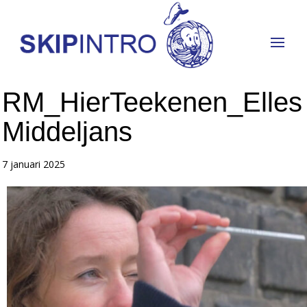
RM_HierTeekenen_Elles
Middeljans
7 januari 2025