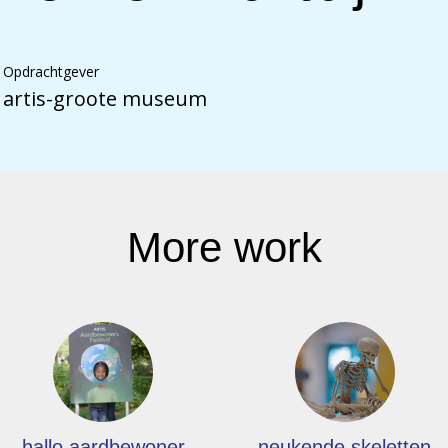
Opdrachtgever
artis-groote museum
More work
hallo aardbewoner
neukende skeletten