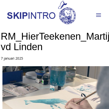
RM_HierTeekenen_Marti
vd Linden
7 januari 2025