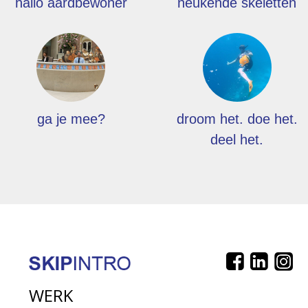
hallo aardbewoner
neukende skeletten
ga je mee?
droom het. doe het.
deel het.
WERK