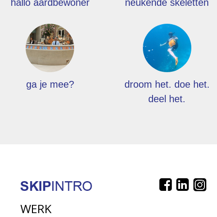
hallo aardbewoner
neukende skeletten
ga je mee?
droom het. doe het.
deel het.
WERK