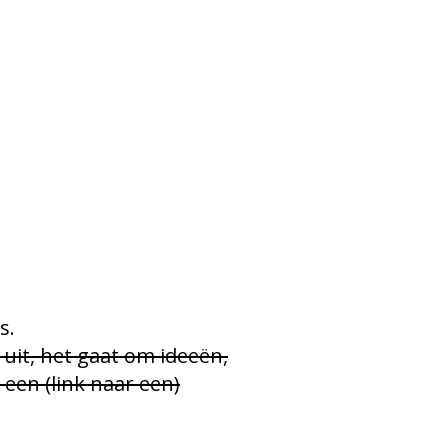
s.
 uit, het gaat om ideeën,
een (link naar een)