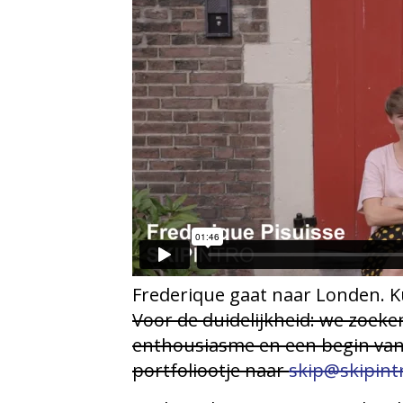
Frederique gaat naar Londen. K
Voor de duidelijkheid: we zoeke
enthousiasme en een begin van 
portfoliootje naar
skip@skipintr