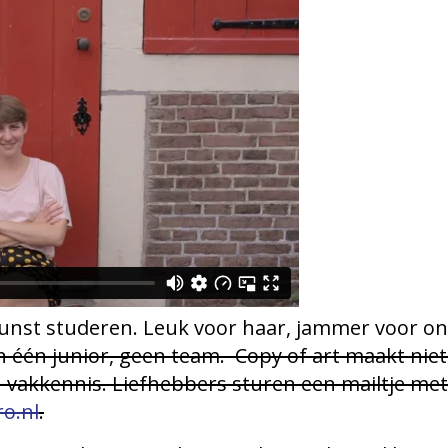
unst studeren. Leuk voor haar, jammer voor on
n één junior, geen team. Copy of art maakt niet
vakkennis. Liefhebbers sturen een mailtje met 
o.nl
.