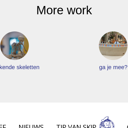
More work
kende skeletten
ga je mee?
EF
NIEUWS
TIP VAN SKIP