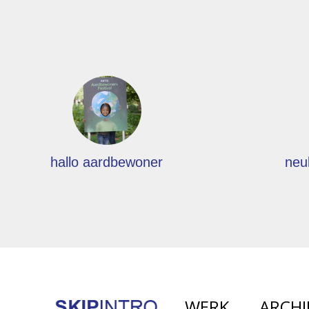
hallo aardbewoner
neu
WERK
ARCHI