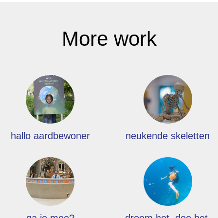
More work
hallo aardbewoner
neukende skeletten
ga je mee?
droom het. doe het.